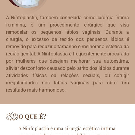
A Ninfoplastia, também conhecida como cirurgia íntima
feminina, é um procedimento cirúrgico que visa
remodelar os pequenos lábios vaginais. Durante a
cirurgia, o excesso de tecido dos pequenos lábios é
removido para reduzir o tamanho e melhorar a estética da
região genital. A Ninfoplastia é frequentemente procurada
por mulheres que desejam melhorar sua autoestima,
aliviar desconforto causado pelo atrito dos lábios durante
atividades físicas ou relações sexuais, ou corrigir
irregularidades nos lábios vaginais para obter um
resultado mais harmonioso.
O QUE É?
A Ninfoplastia é uma cirurgia estética íntima