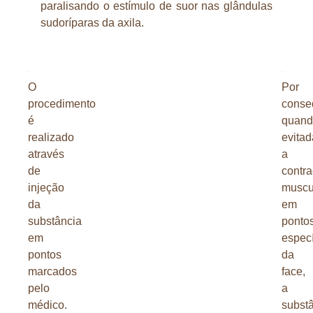
paralisando o estímulo de suor nas glândulas
sudoríparas da axila.
O
Por
procedimento
conse
é
quand
realizado
evitad
através
a
de
contr
injeção
muscu
da
em
substância
ponto
em
especí
pontos
da
marcados
face,
pelo
a
médico.
subst