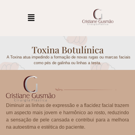
Toxina Botulínica
A Toxina atua impedindo a formação de novas rugas ou marcas faciais
como pés de galinha ou linhas a testa.
Diminuir as linhas de expressão e a flacidez facial trazem
um aspecto mais jovem e harmônico ao rosto, reduzindo
a sensação de pele cansada e contribui para a melhora
na autoestima e estética do paciente.