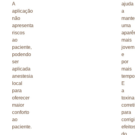
A
ajuda
aplicação
a
não
mante
apresenta
uma
riscos
aparê
ao
mais
paciente,
jovem
podendo
e
ser
por
aplicada
mais
anestesia
tempo
local
E
para
a
oferecer
toxina
maior
correti
conforto
para
ao
corrigi
paciente.
efeito
do